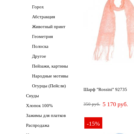
Горох
Сначала
дороже
Абстракция
Животный принт
Новинки
Геометрия
Полоска
Другое
Пейзажи, картины
Народные мотивы
Огурцы (Пейсли)
Шарф "Rossini" 92735
Снуды
5 170 руб.
350 руб.
Хлопок 100%
Зажимы для платков
-15%
Распродажа