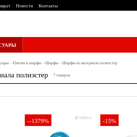
зврат
Новости
Контакты
СУАРЫ
суары
Платки и шарфы
Шарфы
Шарфы из материала полиэстер
иала полиэстер
7
товаров
Голубой
Зеленый
Красный
—
ПРИМЕНИТЬ
СБРОСИТЬ
--1379%
-15%
до 2000
2000-4000
от 4000