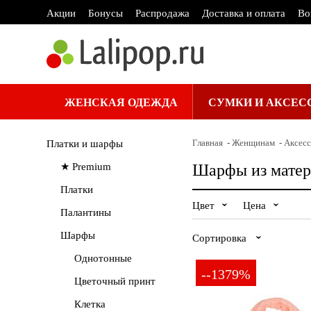
Акции
Бонусы
Распродажа
Доставка и оплата
Во
ЖЕНСКАЯ ОДЕЖДА
СУМКИ И АКСЕС
Главная
Женщинам
Аксес
Платки и шарфы
★ Premium
Шарфы из матер
Платки
Цвет
Цена
Палантины
Белый
Шарфы
Сортировка
Однотонные
--1379%
Сначала
Цветочный принт
Любая
дешевле
Клетка