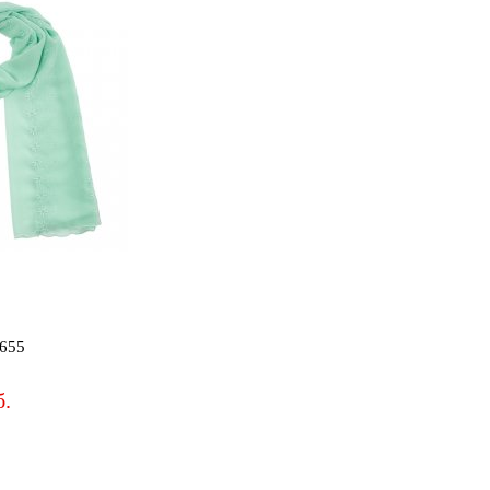
3655
б.