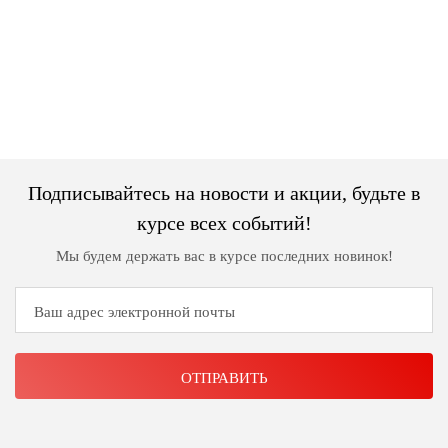
Джемперы
Брошки
Зажимы
Жакеты
для
Комплекты
платков
Жилеты
украшений
Распродажа
Кардиганы
Шкатулки
Новинки
Костюмы
Заколки
Подписывайтесь на новости и акции, будьте в
Платья
Авторские
курсе всех событий!
украшения
Топы
Мы будем держать вас в курсе последних новинок!
и
Распродажа
футболки
Новинки
Туники
Юбки
Одежда
для