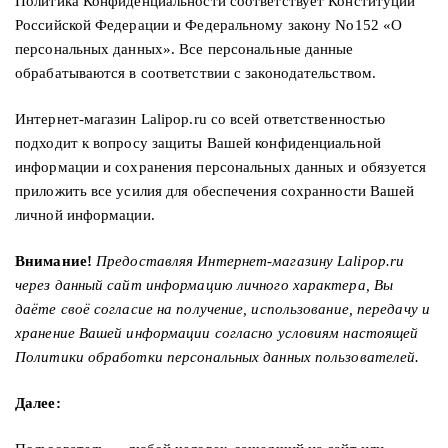
Политика Конфиденциальности соответствует Конституции
Джемперы
Брошки
Зажимы
Российской Федерации и Федеральному закону No152 «О
Жакеты
для
персональных данных». Все персональные данные
Комплекты
платков
обрабатываются в соответствии с законодательством.
Жилеты
украшений
Распродажа
Интернет-магазин Lalipop.ru со всей ответственностью
Кардиганы
Шкатулки
подходит к вопросу защиты Вашей конфиденциальной
Новинки
информации и сохранения персональных данных и обязуется
Костюмы
Заколки
приложить все усилия для обеспечения сохранности Вашей
Платья
Авторские
личной информации.
украшения
Топы
Внимание!
Предоставляя Интернет-магазину Lalipop.ru
и
Распродажа
через данный сайт информацию личного характера, Вы
футболки
даёте своё согласие на получение, использование, передачу и
Новинки
хранение Вашей информации согласно условиям настоящей
Туники
Политики обработки персональных данных пользователей.
Юбки
Далее:
Одежда
для