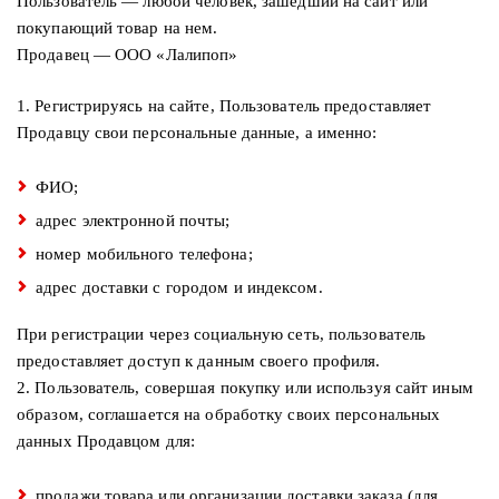
Пользователь — любой человек, зашедший на сайт или
дома
покупающий товар на нем.
Продавец — ООО «Лалипоп»
Белье
и
1. Регистрируясь на сайте, Пользователь предоставляет
колготки
Продавцу свои персональные данные, а именно:
Одежда
для
ФИО;
пляжа
адрес электронной почты;
Новинки
номер мобильного телефона;
адрес доставки с городом и индексом.
При регистрации через социальную сеть, пользователь
предоставляет доступ к данным своего профиля.
2. Пользователь, совершая покупку или используя сайт иным
образом, соглашается на обработку своих персональных
данных Продавцом для:
продажи товара или организации доставки заказа (для