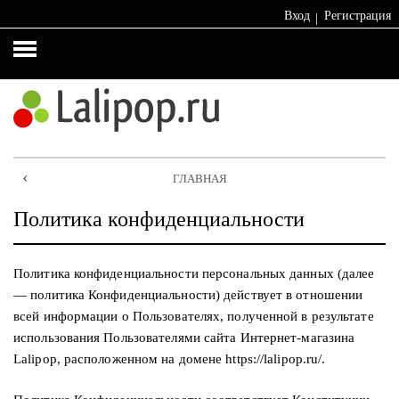
Вход
Регистрация
Женская
Каталог
Каталог
Каталог
одежда
сумок
бижутерии
платков
⚡️
Браслеты
★
%
Premium
ГЛАВНАЯ
Распродажа!
Бусы
и
Платки
Политика конфиденциальности
Блузки
колье
Палантины
Брюки
Кулоны
Политика конфиденциальности персональных данных (далее
и
и
Шарфы
— политика Конфиденциальности) действует в отношении
бриджи
подвески
всей информации о Пользователях, полученной в результате
Снуды
использования Пользователями сайта Интернет-магазина
Верхняя
Серьги
Lalipop, расположенном на домене https://lalipop.ru/.
одежда
Хлопок
Кольца
100%