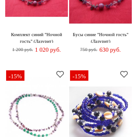
Джемперы
Брошки
Зажимы
Жакеты
для
Комплекты
платков
Жилеты
украшений
Распродажа
Комплект синий "Ночной
Бусы синие "Ночной гость"
Кардиганы
Шкатулки
гость" (Лазурит)
(Лазурит)
Новинки
1 020 руб.
630 руб.
1 200 руб.
750 руб.
Костюмы
Заколки
Платья
Авторские
украшения
-15%
-15%
Топы
и
Распродажа
футболки
Новинки
Туники
Юбки
Одежда
для