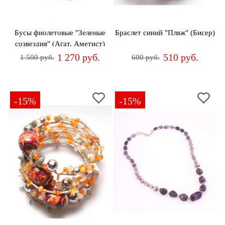
дома
Белье
Бусы фиолетовые "Зеленые
Браслет синий "Пляж" (Бисер)
и
созвездия" (Агат, Аметист)
колготки
1 270 руб.
510 руб.
1 500 руб.
600 руб.
Одежда
для
пляжа
-15%
-15%
Новинки