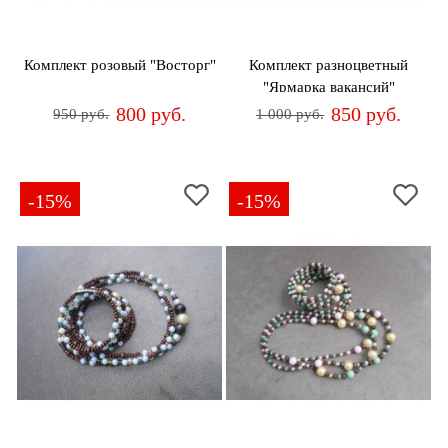
дома
Белье
Комплект розовый "Восторг"
Комплект разноцветный
и
"Ярмарка вакансий"
колготки
800 руб.
850 руб.
950 руб.
1 000 руб.
Одежда
для
пляжа
-15%
-15%
Новинки