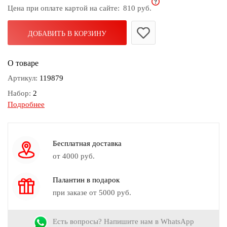
Цена при оплате картой на сайте:
810 руб.
дома
Белье
ДОБАВИТЬ В КОРЗИНУ
и
колготки
О товаре
Одежда
Артикул:
119879
для
Набор:
2
пляжа
Подробнее
Вес:
63гр
Новинки
Вес браслета:
35гр
Замок браслета:
Нет
Бесплатная доставка
Длина бус:
106
от 4000 руб.
Вес бус:
28гр
Палантин в подарок
Замок бус:
Нет
при заказе от 5000 руб.
Камень:
Агат (имитация), Бисер, Пластик
Цвет:
Золотой, Черный
Есть вопросы? Напишите нам в WhatsApp