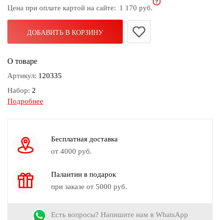
Цена при оплате картой на сайте:
1 170 руб.
дома
Белье
ДОБАВИТЬ В КОРЗИНУ
и
колготки
О товаре
Одежда
Артикул:
120335
для
Набор:
2
пляжа
Подробнее
Вес:
108гр
Новинки
Вес браслета:
51гр
Замок браслета:
Нет
Бесплатная доставка
Длина бус:
100 см
от 4000 руб.
Вес бус:
57г
Палантин в подарок
Замок бус:
Нет
при заказе от 5000 руб.
Камень:
Агат, Бисер, Искусственный жемчуг, Нефрит
Цвет:
Белый, Зеленый, Золотой, Перламутровый, Серебряный
Есть вопросы? Напишите нам в WhatsApp