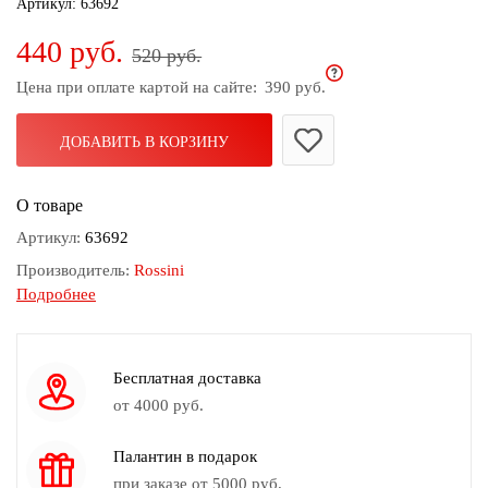
Артикул:
63692
дома
440 руб.
520 руб.
Белье
и
Цена при оплате картой на сайте:
390 руб.
колготки
ДОБАВИТЬ В КОРЗИНУ
Одежда
для
пляжа
О товаре
Артикул:
63692
Новинки
Производитель:
Rossini
Подробнее
Состав:
100% полиэстер
Размер:
160х45
Принт:
15
Бесплатная доставка
Обработка кромки:
Бахрома
от 4000 руб.
Ткань:
Гипюр
Палантин в подарок
Сезон:
Лето
при заказе от 5000 руб.