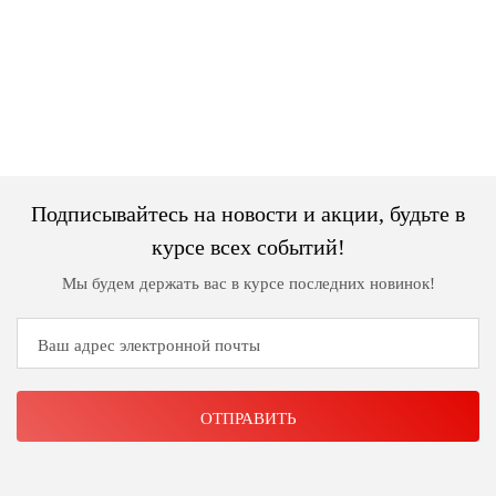
Джемперы
Брошки
Зажимы
Жакеты
для
Комплекты
платков
Жилеты
украшений
Распродажа
Кардиганы
Шкатулки
Новинки
Костюмы
Заколки
Подписывайтесь на новости и акции, будьте в
Платья
Авторские
курсе всех событий!
украшения
Топы
Мы будем держать вас в курсе последних новинок!
и
Распродажа
футболки
Новинки
Туники
Юбки
Одежда
для