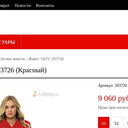
зврат
Новости
Контакты
СУАРЫ
Летние жакеты
Жакет "ЛаТэ" 203726
03726 (Красный)
Артикул:
203726
9 060 ру
Цена при оплат
50
52