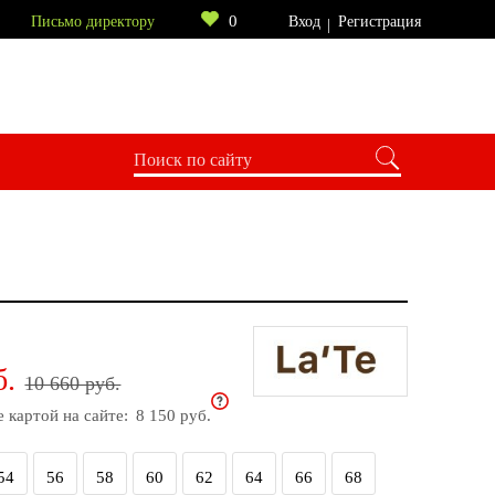
0
Письмо директору
Вход
Регистрация
б.
10 660 руб.
е картой на сайте:
8 150 руб.
54
56
58
60
62
64
66
68