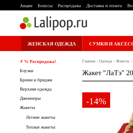
Акции
Бонусы
Распродажа
Доставка и оплата
Во
ЖЕНСКАЯ ОДЕЖДА
СУМКИ И АКСЕС
Главная
Одежда
Жакеты
⚡️ % Распродажа!
Блузки
Жакет "ЛаТэ" 2
Брюки и бриджи
Верхняя одежда
Джемперы
-14%
Жакеты
Летние жакеты
Теплые жакеты