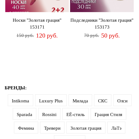
дома
Белье
Носки "Золотая грация"
Подследники "Золотая грация"
и
153171
153173
колготки
120 руб.
50 руб.
150 руб.
70 руб.
Одежда
для
пляжа
Новинки
БРЕНДЫ:
Intikoma
Luxury Plus
Милада
СКС
Олси
Sparada
Rossini
ЕЁ-стиль
Грация Стиля
Фемина
Тревери
Золотая грация
ЛаТэ