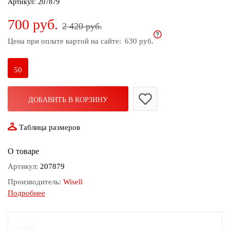
Артикул:
207879
дома
700 руб.
2 420 руб.
Белье
и
Цена при оплате картой на сайте:
630 руб.
колготки
50
Одежда
для
пляжа
ДОБАВИТЬ В КОРЗИНУ
Новинки
Таблица размеров
О товаре
Артикул:
207879
Производитель:
Wisell
Подробнее
Состав:
Шерсть 80%, Акрил 20%
Узор:
Кружево
Сезон:
Осень - Зима