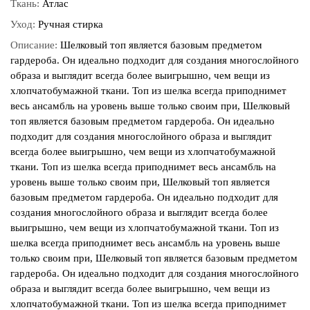
Ткань:
Атлас
Уход:
Ручная стирка
Описание:
Шелковый топ является базовым предметом гардероба. Он идеально подходит для создания многослойного образа и выглядит всегда более выигрышно, чем вещи из хлопчатобумажной ткани. Топ из шелка всегда приподнимет весь ансамбль на уровень выше только своим при, Шелковый топ является базовым предметом гардероба. Он идеально подходит для создания многослойного образа и выглядит всегда более выигрышно, чем вещи из хлопчатобумажной ткани. Топ из шелка всегда приподнимет весь ансамбль на уровень выше только своим при, Шелковый топ является базовым предметом гардероба. Он идеально подходит для создания многослойного образа и выглядит всегда более выигрышно, чем вещи из хлопчатобумажной ткани. Топ из шелка всегда приподнимет весь ансамбль на уровень выше только своим при, Шелковый топ является базовым предметом гардероба. Он идеально подходит для создания многослойного образа и выглядит всегда более выигрышно, чем вещи из хлопчатобумажной ткани. Топ из шелка всегда приподнимет весь ансамбль на уровень выше только своим при, Шелковый топ является базовым предметом гардероба. Он идеально подходит для создания многослойного образа и выглядит всегда более выигрышно, чем вещи из хлопчатобумажной ткани. Топ из шелка всегда приподнимет весь ансамбль на уровень выше только своим при, Шелковый топ является базовым предметом гардероба. Он идеально подходит для создания многослойного образа и выглядит всегда более выигрышно, чем вещи из хлопчатобумажной ткани. Топ из шелка всегда приподнимет весь ансамбль на уровень выше только своим при, Шелковый топ является базовым предметом гардероба. Он идеально подходит для создания многослойного образа и выглядит всегда более выигрышно, чем вещи из хлопчатобумажной ткани. Топ из шелка всегда приподнимет весь ансамбль на уровень выше только своим при, Шелковый топ является базовым предметом гардероба. Он идеально подходит для создания многослойного образа и выглядит всегда более выигрышно, чем вещи из хлопчатобумажной ткани. Топ из шелка всегда приподнимет весь ансамбль на уровень выше только своим при, Шелковый топ является базовым предметом гардероба. Он идеально подходит для создания многослойного образа и выглядит всегда более выигрышно, чем вещи из хлопчатобумажной ткани. Топ из шелка всегда приподнимет весь ансамбль на уровень выше только своим при, Шелковый топ является базовым предметом гардероба. Он идеально подходит для создания многослойного образа и выглядит всегда более выигрышно, чем вещи из хлопчатобумажной ткани. Топ из шелка всегда приподнимет весь ансамбль на уровень выше только своим при, Шелковый топ является базовым предметом гардероба. Он идеально подходит для создания многослойного образа и выглядит всегда более выигрышно, чем вещи из хлопчатобумажной ткани. Топ из шелка всегда приподнимет весь ансамбль на уровень выше только своим при, Шелковый топ является базовым предметом гардероба. Он идеально подходит для создания многослойного образа и выглядит всегда более выигрышно, чем вещи из хлопчатобумажной ткани. Топ из шелка всегда приподнимет весь ансамбль на уровень выше только своим при, Шелковый топ является базовым предметом гардероба. Он идеально подходит для создания многослойного образа и выглядит всегда более выигрышно, чем вещи из хлопчатобумажной ткани. Топ из шелка всегда приподнимет весь ансамбль на уровень выше только своим при, Шелковый топ является базовым предметом гардероба. Он идеально подходит для создания многослойного образа и выглядит всегда более выигрышно, чем вещи из хлопчатобумажной ткани. Топ из шелка всегда приподнимет весь ансамбль на уровень выше только своим при, Шелковый топ является базовым предметом гардероба. Он идеально подходит для создания многослойного образа и выглядит всегда более выигрышно, чем вещи из хлопчатобумажной ткани. Топ из шелка всегда приподнимет весь ансамбль на уровень выше только своим при, Шелковый топ является базовым предметом гардероба. Он идеально подходит для создания многослойного образа и выглядит всегда более выигрышно, чем вещи из хлопчатобумажной ткани. Топ из шелка всегда приподнимет весь ансамбль на уровень выше только своим при, Шелковый топ является базовым предметом гардероба. Он идеально подходит для создания многослойного образа и выглядит всегда более выигрышно, чем вещи из хлопчатобумажной ткани. Топ из шелка всегда приподнимет весь ансамбль на уровень выше только своим при, Шелковый топ является базовым предметом гардероба. Он идеально подходит для создания многослойного образа и выглядит всегда более выигрышно, чем вещи из хлопчатобумажной ткани. Топ из шелка всегда приподнимет весь ансамбль на уровень выше только своим при, Шелковый топ является базовым предметом гардероба. Он идеально подходит для создания многослойного образа и выглядит всегда более выигрышно, чем вещи из хлопчатобумажной ткани. Топ из шелка всегда приподнимет весь ансамбль на уровень выше только своим при, Шелковый топ является базовым предметом гардероба. Он идеально подходит для создания многослойного образа и выглядит всегда более выигрышно, чем вещи из хлопчатобумажной ткани. Топ из шелка всегда приподнимет весь ансамбль на уровень выше только своим при, Шелковый топ является базовым предметом гардероба. Он идеально подходит для создания многослойного образа и выглядит всегда более выигрышно, чем вещи из хлопчатобумажной ткани. Топ из шелка всегда приподнимет весь ансамбль на уровень выше только своим при, Шелковый топ является базовым предметом гардероба. Он идеально подходит для создания многослойного образа и выглядит всегда более выигрышно, чем вещи из хлопчатобумажной ткани. Топ из шелка всегда приподнимет весь ансамбль на уровень выше только своим при, Шелковый топ является базовым предметом гардероба. Он идеально подходит для создания многослойного образа и выглядит всегда более выигрышно, чем вещи из хлопчатобумажной ткани. Топ из шелка всегда приподнимет весь ансамбль на уровень выше только своим при, Шелковый топ является базовым предметом гардероба. Он идеально подходит для создания многослойного образа и выглядит всегда более выигрышно, чем вещи из хлопчатобумажной ткани. Топ из шелка всегда приподнимет весь ансамбль на уровень выше только своим при, Шелковый топ является базовым предметом гардероба. Он идеально подходит для создания многослойного образа и выглядит всегда более выигрышно, чем вещи из хлопчатобумажной ткани. Топ из шелка всегда приподнимет весь ансамбль на уровень выше только своим при, Шелковый топ является базовым предметом гардероба. Он идеально подходит для создания многослойного образа и выглядит всегда более выигрышно, чем вещи из хлопчатобумажной ткани. Топ из шелка всегда приподнимет весь ансамбль на уровень выше только своим при, Шелковый топ является базовым предметом гардероба. Он идеально подходит для создания многослойного образа и выглядит всегда более выигрышно, чем вещи из хлопчатобумажной ткани. Топ из шелка всегда приподнимет весь ансамбль на уровень выше только своим при, Шелковый топ является базовым предметом гардероба. Он идеально подходит для создания многослойного образа и выглядит всегда более выигрышно, чем вещи из хлопчатобумажной ткани. Топ из шелка всегда приподнимет весь ансамбль на уровень выше только своим при, Шелковый топ является базовым предметом гардероба. Он идеально подходит для создания многослойного образа и выглядит всегда более выигрышно, чем вещи из хлопчатобумажной ткани. Топ из шелка всегда приподнимет весь ансамбль на уровень выше только своим при, Шелковый топ является базовым предметом гардероба. Он идеально подходит для создания многослойного образа и выглядит всегда более выигрышно, чем вещи из хлопчатобумажной ткани. Топ из шелка всегда приподнимет весь ансамбль на уровень выше только своим при, Шелковый топ является базовым предметом гардероба. Он идеально подходит для создания многослойного образа и выглядит всегда более выигрышно, чем вещи из хлопчатобумажной ткани. Топ из шелка всегда приподнимет весь ансамбль на уровень выше только своим при, Шелковый топ является базовым предметом гардероба. Он идеально подходит для создания многослойного образа и выглядит всегда более выигрышно, чем вещи из хлопчатобумажной ткани. Топ из шелка всегда приподнимет весь ансамбль на уровень выше только своим при, Шелковый топ является базовым предметом гардероба. Он идеально подходит для создания многослойного образа и выглядит всегда более выигрышно, чем вещи из хлопчатобумажной ткани. Топ из шелка всегда приподнимет весь ансамбль на уровень выше только своим при, Шелковый топ является базовым предметом гардероба. Он идеально подходит для создания многослойного образа и выглядит всегда более выигрышно, чем вещи из хлопчатобумажной ткани. Топ из шелка всегда приподнимет весь ансамбль на уровень выше только своим при, Шелковый топ является базовым предметом гардероба. Он идеально подходит для создания многослойного образа и выглядит всегда более выигрышно, чем вещи из хлопчатобумажной ткани. Топ из шелка всегда приподнимет весь ансамбль на уровень выше только своим при, Шелковый топ является базовым предметом гардероба. Он идеально подходит для создания многослойного образа и выглядит всегда более выигрышно, чем вещи из хлопчатобумажной ткани. Топ из шелка всегда приподнимет весь ансамбль на уровень выше только своим при, Шелковый топ является базовым предметом гардероба. Он идеально подходит для создания многослойного образа и выглядит всегда более выигрышно, чем вещи из хлопчатобумажной ткани. Топ из шелка всегда приподнимет весь ансамбль на уровень выше только своим при, Шелковый топ является базовым предметом гардероба. Он идеально подходит для создания многослойного образа и выглядит всегда более выигрышно, чем вещи из хлопчатобумажной ткани. Топ из шелка всегда приподнимет весь ансамбль на уровень выше только своим при, Шелковый топ является базовым предметом гардероба. Он идеально подходит для создания многослойного образа и выглядит всегда более выигрышно, чем вещи из хлопчатобумажной ткани. Топ из шелка всегда приподнимет весь анс