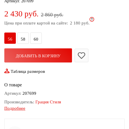
Артикул:
207699
дома
2 430 руб.
2 860 руб.
Белье
и
Цена при оплате картой на сайте:
2 180 руб.
колготки
56
58
60
Одежда
для
пляжа
ДОБАВИТЬ В КОРЗИНУ
Новинки
Таблица размеров
О товаре
Артикул:
207699
Производитель:
Грация Стиля
Подробнее
Состав:
70% полиэстер 25% вискоза 5% лайкра
Артикул:
1407-255
Рост:
173 см