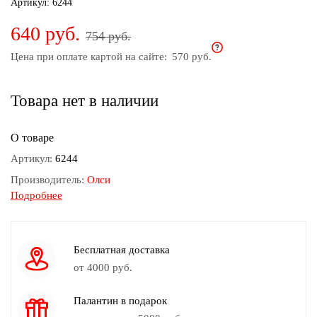
Артикул:
6244
дома
640 руб.
754 руб.
Белье
и
Цена при оплате картой на сайте:
570 руб.
колготки
Товара нет в наличии
Одежда
для
пляжа
О товаре
Артикул:
6244
Новинки
Производитель:
Олси
Подробнее
Состав:
Полиэстер 90%, Эластан 10%
Сезон:
Весна - Лето
Страна производства:
Россия
Бесплатная доставка
Размер модели на фото:
52
от 4000 руб.
Рост модели на фото:
170-172 см.
Палантин в подарок