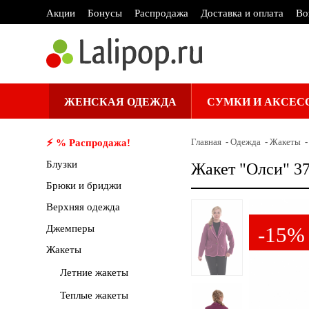
Акции
Бонусы
Распродажа
Доставка и оплата
Во
ЖЕНСКАЯ ОДЕЖДА
СУМКИ И АКСЕС
Главная
Одежда
Жакеты
⚡️ % Распродажа!
Блузки
Жакет "Олси" 3
Брюки и бриджи
Верхняя одежда
Джемперы
-15%
Жакеты
Летние жакеты
Теплые жакеты