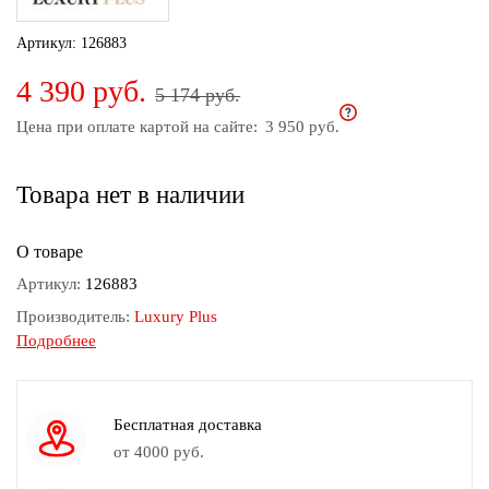
дома
Артикул:
126883
Белье
4 390 руб.
и
5 174 руб.
колготки
Цена при оплате картой на сайте:
3 950 руб.
Одежда
для
Товара нет в наличии
пляжа
Новинки
О товаре
Артикул:
126883
Производитель:
Luxury Plus
Подробнее
Состав:
75% полиэстер, 25% шерсть
Рост модели:
174 см
Размер модели:
54
Бесплатная доставка
Длина изделия:
72 см
от 4000 руб.
Узор:
Однотонный