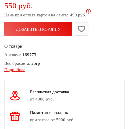
550 руб.
дома
Цена при оплате картой на сайте:
490 руб.
Белье
и
колготки
ДОБАВИТЬ В КОРЗИНУ
Одежда
О товаре
для
пляжа
Артикул:
169773
Вес браслета:
25гр
Новинки
Подробнее
Длина браслета:
Спираль
Замок браслета:
Нет
Камень:
Агат, Агат (имитация), Бисер, Дерево, Искусственный
Бесплатная доставка
жемчуг, Стекло
от 4000 руб.
Цвет:
Белый, Золотой, Коричневый, Перламутровый, Розовый,
Фиолетовый
Палантин в подарок
при заказе от 5000 руб.