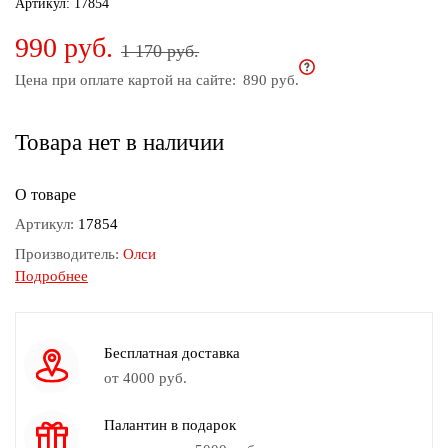
Артикул:
17854
дома
990 руб.
1 170 руб.
Белье
и
Цена при оплате картой на сайте:
890 руб.
колготки
Товара нет в наличии
Одежда
для
пляжа
О товаре
Артикул:
17854
Новинки
Производитель:
Олси
Подробнее
Состав:
Полиэстер 85%, Вискоза 10%, Эластан 5%
Сезон:
Весна - Лето
Страна производства:
Россия
Бесплатная доставка
Размер модели на фото:
52
от 4000 руб.
Рост модели на фото:
170-172 см.
Палантин в подарок