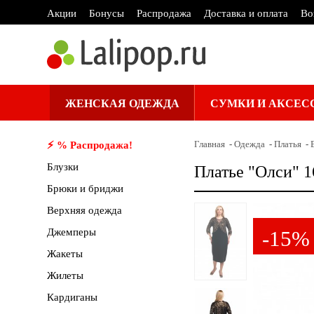
Акции
Бонусы
Распродажа
Доставка и оплата
Во
ЖЕНСКАЯ ОДЕЖДА
СУМКИ И АКСЕС
Главная
Одежда
Платья
⚡️ % Распродажа!
Блузки
Платье "Олси" 1
Брюки и бриджи
Верхняя одежда
Джемперы
-15%
Жакеты
Жилеты
Кардиганы