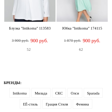
Джемперы
Брошки
Зажимы
Жакеты
для
Комплекты
платков
Жилеты
украшений
Распродажа
Блузка "Intikoma" 113583
Юбка "Intikoma" 174115
Кардиганы
Шкатулки
Новинки
900 руб.
900 руб.
3 900 руб.
1 870 руб.
Костюмы
Заколки
52
62
Платья
Авторские
украшения
Топы
и
Распродажа
футболки
Новинки
БРЕНДЫ:
Туники
Intikoma
Милада
СКС
Олси
Sparada
Юбки
ЕЁ-стиль
Грация Стиля
Фемина
Одежда
для