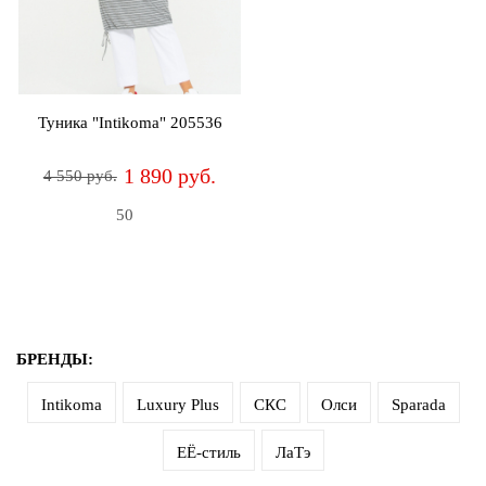
Джемперы
Брошки
Зажимы
Жакеты
для
Комплекты
платков
Жилеты
украшений
Распродажа
Туника "Intikoma" 205536
Кардиганы
Шкатулки
Новинки
1 890 руб.
4 550 руб.
Костюмы
Заколки
50
Платья
Авторские
украшения
Топы
и
Распродажа
футболки
Новинки
БРЕНДЫ:
Туники
Intikoma
Luxury Plus
СКС
Олси
Sparada
Юбки
ЕЁ-стиль
ЛаТэ
Одежда
для