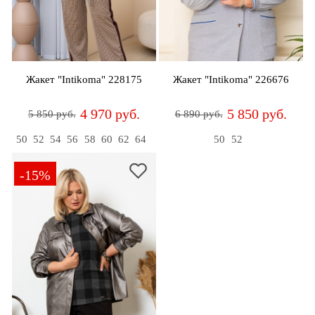
Джемперы
Брошки
Зажимы
Жакеты
для
Комплекты
платков
Жилеты
украшений
Распродажа
Жакет "Intikoma" 228175
Жакет "Intikoma" 226676
Кардиганы
Шкатулки
Новинки
4 970 руб.
5 850 руб.
5 850 руб.
6 890 руб.
Костюмы
Заколки
50
52
54
56
58
60
62
64
50
52
Платья
Авторские
украшения
-15%
Топы
и
Распродажа
футболки
Новинки
Туники
Юбки
Одежда
для