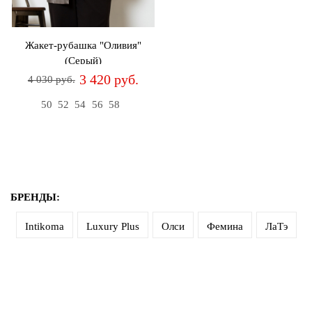
дома
Белье
Жакет-рубашка "Оливия"
и
(Серый)
колготки
3 420 руб.
4 030 руб.
Одежда
50
52
54
56
58
для
пляжа
Новинки
БРЕНДЫ:
Intikoma
Luxury Plus
Олси
Фемина
ЛаТэ