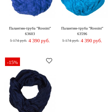
Джемперы
Брошки
Зажимы
Жакеты
для
Комплекты
платков
Жилеты
украшений
Распродажа
Палантин-труба "Rossini"
Палантин-труба "Rossini"
Кардиганы
Шкатулки
63603
63596
Новинки
4 390 руб.
4 390 руб.
5 174 руб.
5 174 руб.
Костюмы
Заколки
Платья
Авторские
украшения
-15%
Топы
и
Распродажа
футболки
Новинки
Туники
Юбки
Одежда
для