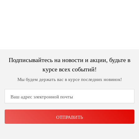
Джемперы
Брошки
Зажимы
Жакеты
для
Комплекты
платков
Жилеты
украшений
Распродажа
Кардиганы
Шкатулки
Новинки
Костюмы
Заколки
Подписывайтесь на новости и акции, будьте в
Платья
Авторские
курсе всех событий!
украшения
Топы
Мы будем держать вас в курсе последних новинок!
и
Распродажа
футболки
Новинки
Туники
Юбки
Одежда
для