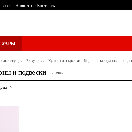
зврат
Новости
Контакты
СУАРЫ
и аксессуары
Бижутерия
Кулоны и подвески
Коричневые кулоны и подве
оны и подвески
1
товар
ена
Желтый
Латунь
Коричневый
Металл
Разноцветный
Родонит
ы
Серый
Эмаль
Синий
—
ПРИМЕНИТЬ
ПРИМЕНИТЬ
СБРОСИТЬ
СБРОСИТЬ
Любая
до 2000
2000-4000
от 4000