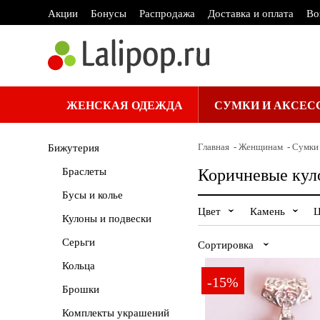
Акции
Бонусы
Распродажа
Доставка и оплата
Во
ЖЕНСКАЯ ОДЕЖДА
СУМКИ И АКСЕС
Главная
Женщинам
Сумки 
Бижутерия
Браслеты
Коричневые кул
Бусы и колье
Цвет
Камень
Ц
Кулоны и подвески
Белый
Агат
Серьги
Сортировка
Розовый
Самоцвет
Кольца
-15%
Сначала
Брошки
дешевле
Комплекты украшений