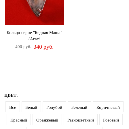
Джемперы
Брошки
Зажимы
Жакеты
для
Комплекты
платков
Жилеты
украшений
Распродажа
Кольцо серое "Бедная Маша"
Кардиганы
Шкатулки
(Агат)
Новинки
340 руб.
400 руб.
Костюмы
Заколки
Платья
Авторские
украшения
Топы
и
Распродажа
футболки
Новинки
ЦВЕТ:
Туники
Все
Белый
Голубой
Зеленый
Коричневый
Юбки
Красный
Оранжевый
Разноцветный
Розовый
Одежда
для