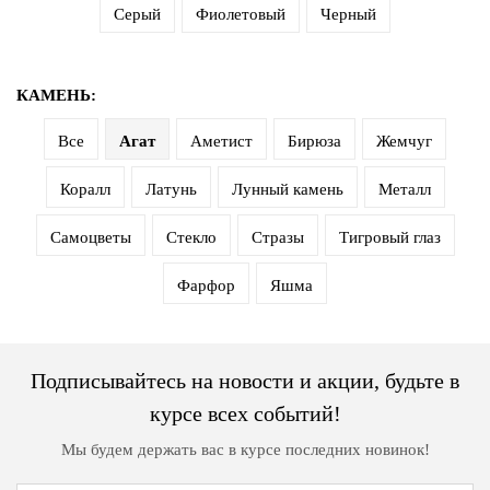
Серый
Фиолетовый
Черный
дома
Белье
и
КАМЕНЬ:
колготки
Все
Агат
Аметист
Бирюза
Жемчуг
Одежда
для
Коралл
Латунь
Лунный камень
Металл
пляжа
Самоцветы
Стекло
Стразы
Тигровый глаз
Новинки
Фарфор
Яшма
Подписывайтесь на новости и акции, будьте в
курсе всех событий!
Мы будем держать вас в курсе последних новинок!