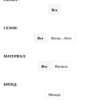
дома
Все
Белье
и
колготки
СЕЗОН:
Одежда
Все
Весна - Лето
для
пляжа
Новинки
МАТЕРИАЛ:
Все
Вискоза
БРЕНД:
Милада