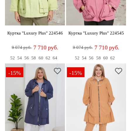
Джемперы
Брошки
Зажимы
Жакеты
для
Комплекты
платков
Жилеты
украшений
Распродажа
Куртка "Luxury Plus" 224546
Куртка "Luxury Plus" 224545
Кардиганы
Шкатулки
Новинки
7 710 руб.
7 710 руб.
9 074 руб.
9 074 руб.
Костюмы
Заколки
52
54
56
58
60
62
64
52
54
56
58
60
62
Платья
Авторские
украшения
-15%
-15%
Топы
и
Распродажа
футболки
Новинки
Туники
Юбки
Одежда
для