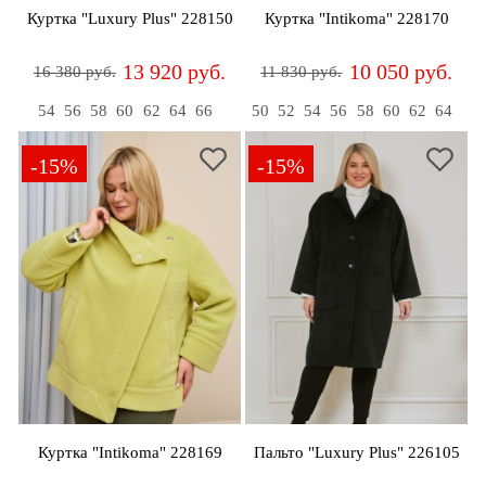
Куртка "Luxury Plus" 228150
Куртка "Intikoma" 228170
13 920 руб.
10 050 руб.
16 380 руб.
11 830 руб.
54
56
58
60
62
64
66
50
52
54
56
58
60
62
64
-15%
-15%
Куртка "Intikoma" 228169
Пальто "Luxury Plus" 226105