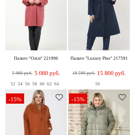
Пальто "Олси" 221996
Пальто "Luxury Plus" 217591
5 080 руб.
15 800 руб.
5 980 руб.
18 590 руб.
52
54
56
58
60
62
64
56
-15%
-15%