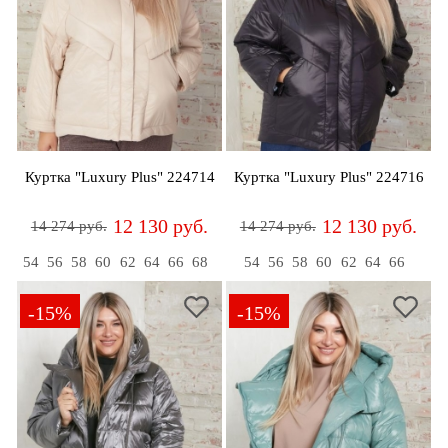
Куртка "Luxury Plus" 224714
Куртка "Luxury Plus" 224716
12 130 руб.
12 130 руб.
14 274 руб.
14 274 руб.
54
56
58
60
62
64
66
68
54
56
58
60
62
64
66
-15%
-15%