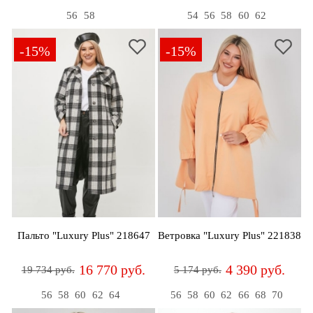
56
58
54
56
58
60
62
-15%
-15%
Пальто "Luxury Plus" 218647
Ветровка "Luxury Plus" 221838
16 770 руб.
4 390 руб.
19 734 руб.
5 174 руб.
56
58
60
62
64
56
58
60
62
66
68
70