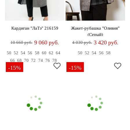
Кардиган "ЛаТэ" 216159
Жакет-рубашка "Оливия"
(Серый)
9 060 руб.
3 420 руб.
10 660 руб.
4 030 руб.
50
52
54
56
58
60
62
64
50
52
54
56
58
66
68
70
72
74
76
78
-15%
-15%