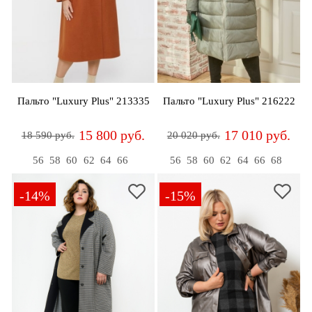
Пальто "Luxury Plus" 213335
Пальто "Luxury Plus" 216222
15 800 руб.
17 010 руб.
18 590 руб.
20 020 руб.
56
58
60
62
64
66
56
58
60
62
64
66
68
-14%
-15%