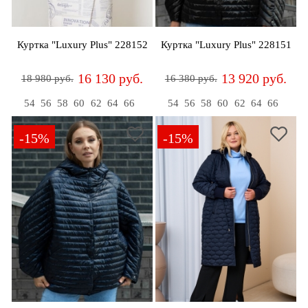
дома
Белье
Куртка "Luxury Plus" 228152
Куртка "Luxury Plus" 228151
и
колготки
16 130 руб.
13 920 руб.
18 980 руб.
16 380 руб.
Одежда
54
56
58
60
62
64
66
54
56
58
60
62
64
66
для
пляжа
-15%
-15%
Новинки