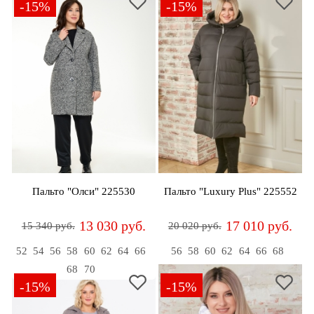
-15%
-15%
Пальто "Олси" 225530
Пальто "Luxury Plus" 225552
13 030 руб.
17 010 руб.
15 340 руб.
20 020 руб.
52
54
56
58
60
62
64
66
56
58
60
62
64
66
68
68
70
-15%
-15%