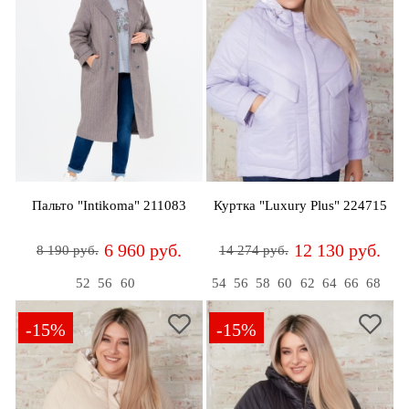
Пальто "Intikoma" 211083
Куртка "Luxury Plus" 224715
6 960 руб.
12 130 руб.
8 190 руб.
14 274 руб.
52
56
60
54
56
58
60
62
64
66
68
-15%
-15%