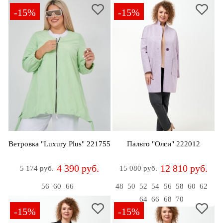
-15%
-15%
Ветровка "Luxury Plus" 221755
Пальто "Олси" 222012
4 390 руб.
12 810 руб.
5 174 руб.
15 080 руб.
56
60
66
48
50
52
54
56
58
60
62
64
66
68
70
-15%
-15%