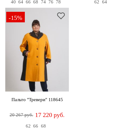
40
64
66
68
74
76
78
62
64
-15%
Пальто "Тревери" 118645
17 220 руб.
20 267 руб.
62
66
68