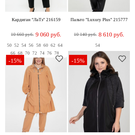
дома
Белье
Кардиган "ЛаТэ" 216159
Пальто "Luxury Plus" 215777
и
колготки
9 060 руб.
8 610 руб.
10 660 руб.
10 140 руб.
Одежда
50
52
54
56
58
60
62
64
54
для
66
68
70
72
74
76
78
пляжа
-15%
-15%
Новинки