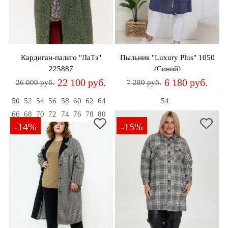
Джемперы
Брошки
Зажимы
Жакеты
для
Комплекты
платков
Жилеты
украшений
Распродажа
Кардиган-пальто "ЛаТэ"
Пыльник "Luxury Plus" 1050
Кардиганы
Шкатулки
225887
(Синий)
Новинки
22 100 руб.
6 180 руб.
26 000 руб.
7 280 руб.
Костюмы
Заколки
50
52
54
56
58
60
62
64
54
Платья
Авторские
66
68
70
72
74
76
78
80
украшения
-14%
-15%
Топы
и
Распродажа
футболки
Новинки
Туники
Юбки
Одежда
для