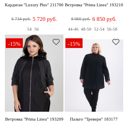
Кардиган "Luxury Plus" 211700
Ветровка "Prima Linea" 193210
5 720 руб.
6 850 руб.
6 734 руб.
8 060 руб.
54
56
44-46
48-50
52-54
56-58
-15%
-15%
Ветровка "Prima Linea" 193209
Пальто "Тревери" 183177