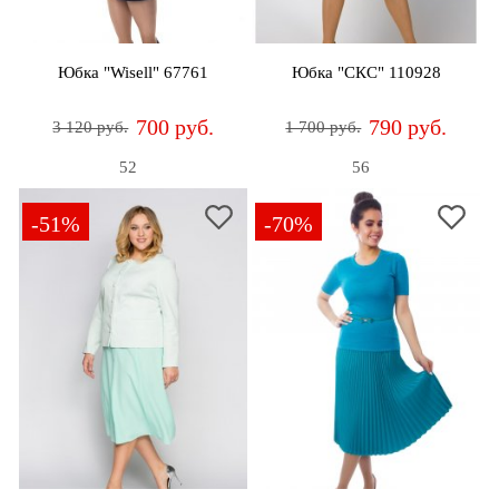
дома
Белье
Юбка "Wisell" 67761
Юбка "СКС" 110928
и
колготки
700 руб.
790 руб.
3 120 руб.
1 700 руб.
Одежда
52
56
для
пляжа
-51%
-70%
Новинки