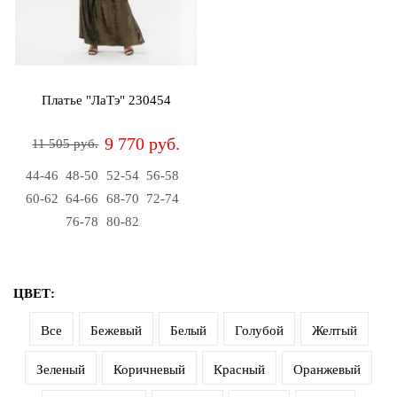
Джемперы
Брошки
Зажимы
Жакеты
для
Комплекты
платков
Жилеты
украшений
Распродажа
Платье "ЛаТэ" 230454
Кардиганы
Шкатулки
Новинки
9 770 руб.
11 505 руб.
Костюмы
Заколки
44-46
48-50
52-54
56-58
Платья
Авторские
60-62
64-66
68-70
72-74
украшения
76-78
80-82
Топы
и
Распродажа
футболки
Новинки
ЦВЕТ:
Туники
Все
Бежевый
Белый
Голубой
Желтый
Юбки
Зеленый
Коричневый
Красный
Оранжевый
Одежда
для