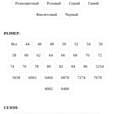
Разноцветный
Розовый
Серый
Синий
дома
Фиолетовый
Черный
Белье
и
колготки
РАЗМЕР:
Одежда
для
Все
44
46
48
50
52
54
56
пляжа
58
60
62
64
66
68
70
72
Новинки
74
76
78
80
82
84
86
5254
5658
6062
6466
6870
7274
7678
8082
8486
СЕЗОН: