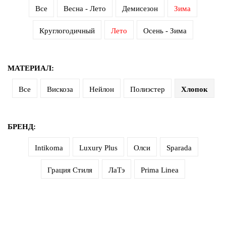
Все
Весна - Лето
Демисезон
Зима
Круглогодичный
Лето
Осень - Зима
МАТЕРИАЛ:
Все
Вискоза
Нейлон
Полиэстер
Хлопок
БРЕНД:
Intikoma
Luxury Plus
Олси
Sparada
Грация Стиля
ЛаТэ
Prima Linea