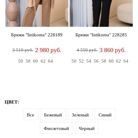
Джемперы
Брошки
Зажимы
Жакеты
для
Комплекты
платков
Жилеты
украшений
Распродажа
Брюки "Intikoma" 228189
Брюки "Intikoma" 228285
Кардиганы
Шкатулки
Новинки
2 980 руб.
3 860 руб.
3 510 руб.
4 550 руб.
Костюмы
Заколки
50
58
60
62
64
50
52
54
56
58
60
62
64
Платья
Авторские
украшения
Топы
и
Распродажа
футболки
Новинки
ЦВЕТ:
Туники
Все
Бежевый
Зеленый
Синий
Юбки
Фиолетовый
Черный
Одежда
для