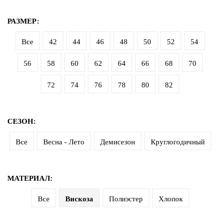
дома
РАЗМЕР:
Белье
и
Все
42
44
46
48
50
52
54
колготки
56
58
60
62
64
66
68
70
Одежда
для
72
74
76
78
80
82
пляжа
Новинки
СЕЗОН:
Все
Весна - Лето
Демисезон
Круглогодичный
МАТЕРИАЛ:
Все
Вискоза
Полиэстер
Хлопок