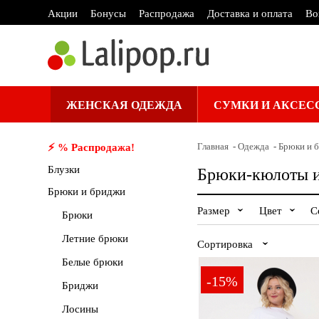
Акции
Бонусы
Распродажа
Доставка и оплата
Во
ЖЕНСКАЯ ОДЕЖДА
СУМКИ И АКСЕС
Главная
Одежда
Брюки и 
⚡️ % Распродажа!
Блузки
Брюки-кюлоты и
Брюки и бриджи
Размер
Цвет
С
Брюки
48
50
Бежев
52
Летние брюки
Сортировка
58
60
Черны
62
Белые брюки
68
70
72
-15%
Сначала
Бриджи
дешевле
78
80
82
Лосины