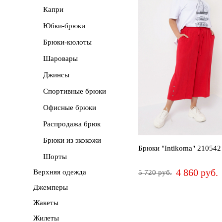
Капри
ПРИМЕНИТЬ
Сначала
дороже
Юбки-брюки
СБРОСИТЬ
Брюки-кюлоты
Новинки
Шаровары
Джинсы
Спортивные брюки
Офисные брюки
Распродажа брюк
Брюки из экокожи
Брюки "Intikoma" 210542
Шорты
4 860 руб.
Верхняя одежда
5 720 руб.
Джемперы
50
52
54
56
58
60
6
Жакеты
Жилеты