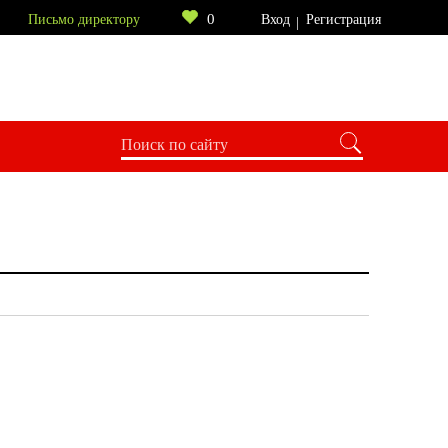
0
Письмо директору
Вход
Регистрация
иля
ЛаТэ
Ь
2000-4000
от 4000