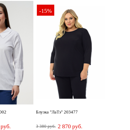
60
66-68
66
68
70
-15%
8002
Блузка "ЛаТэ" 203477
 руб.
2 870 руб.
3 380 руб.