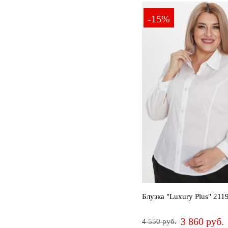
50-52
54-56
58-60
62-
-15%
Блузка "Luxury Plus" 211
3 860 руб.
4 550 руб.