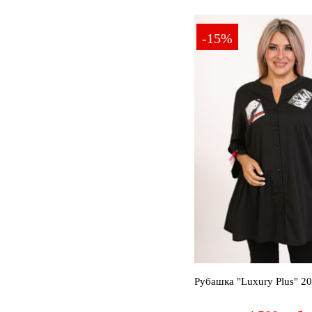
54
56
58
60
62
64
-15%
Рубашка "Luxury Plus" 2