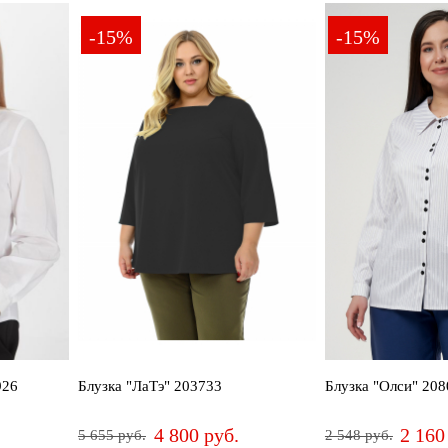
64
66-68
50-52
54-56
58-60
62-64
66-68
50-52
54-56
58-
-15%
-15%
926
Блузка "ЛаТэ" 203733
Блузка "Олси" 20
4 800 руб.
2 160
5 655 руб.
2 548 руб.