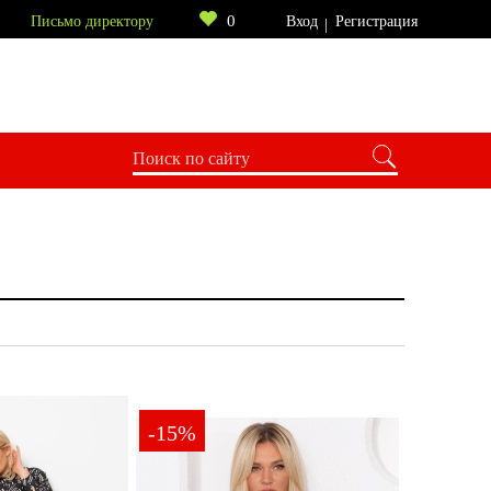
0
Письмо директору
Вход
Регистрация
Sparada
ЛаТэ
-15%
2000-4000
от 4000
Ь