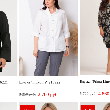
Блузка "Prima Lin
16221
Блузка "Intikoma" 213922
4 860
2 760 руб.
5 720 руб.
3 250 руб.
48
66
68
70
50
52
54
56
58
60