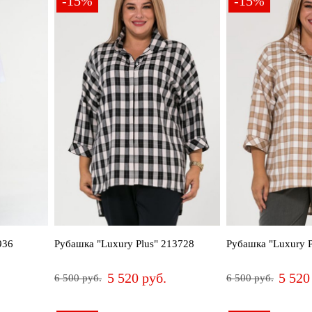
-15%
-15%
936
Рубашка "Luxury Plus" 213728
Рубашка "Luxury P
5 520 руб.
5 520
6 500 руб.
6 500 руб.
54
56
54
56
66