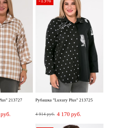
-15%
lus" 213727
Рубашка "Luxury Plus" 213725
 руб.
4 170 руб.
4 914 руб.
52
54
56
58
60
64