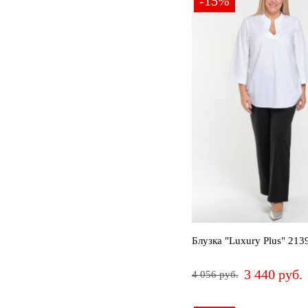
-15%
Блузка "Luxury Plus" 213
3 440 руб.
4 056 руб.
52
54
64