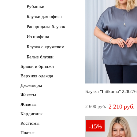
82
Рубашки
5254
5658
60
Сначала
дороже
Блузки для офиса
6870
7274
7678
80
Распродажа блузок
Новинки
Из шифона
Блузка с кружевом
ПРИМЕНИТЬ
Белые блузки
СБРОСИТЬ
Брюки и бриджи
Верхняя одежда
Джемперы
Блузка "Intikoma" 228276
Жакеты
Жилеты
2 210 руб.
2 600 руб.
Кардиганы
50
54
56
Костюмы
-15%
Платья