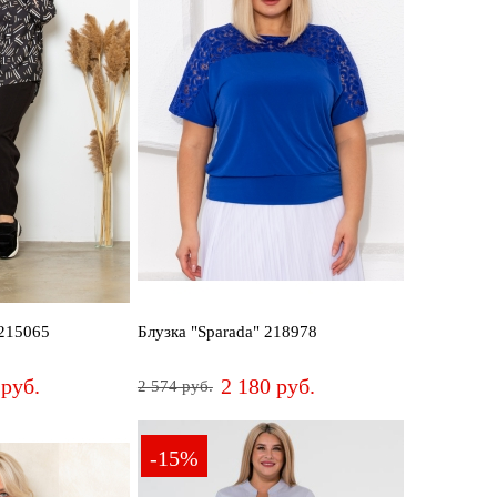
СБРОСИТЬ
 215065
Блузка "Sparada" 218978
 руб.
2 180 руб.
2 574 руб.
50-52
54-56
58-60
62-64
66-68
-15%