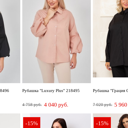
18496
Рубашка "Luxury Plus" 218495
Рубашка "Грация 
4 040 руб.
5 960
4 758 руб.
7 020 руб.
54
56
58
60
62
66
48
50
52
-15%
-15%