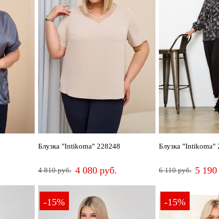
ПРИМЕНИТЬ
ПРИМЕНИТЬ
СБРОСИТЬ
62
6466
Шерсть
Эластан
ПРИМЕНИТЬ
СБРОСИТЬ
82
Блузка "Intikoma" 228248
Блузка "Intikoma"
4 080 руб.
5 190
4 810 руб.
6 110 руб.
50
52
54
64
50
54
-15%
-15%