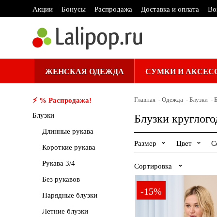
Акции
Бонусы
Распродажа
Доставка и оплата
Во
ЖЕНСКАЯ ОДЕЖДА
СУМКИ И АКСЕС
Главная
Одежда
Блузки
⚡️ % Распродажа!
Блузки
Блузки круглог
Длинные рукава
Размер
Цвет
С
Короткие рукава
42
44
Бежев
46
Рукава 3/4
Сортировка
52
54
Зелен
56
Без рукавов
62
64
Разноц
66
-15%
Сначала
Нарядные блузки
дешевле
72
74
Фиоле
76
Летние блузки