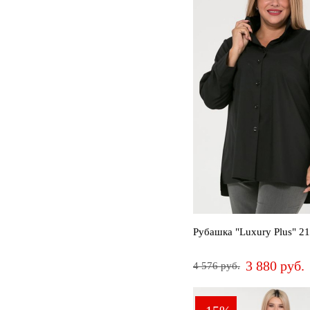
Рубашка "Luxury Plus" 2
3 880 руб.
4 576 руб.
52
54
56
58
60
62