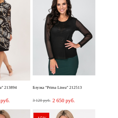
ea" 213894
Блузка "Prima Linea" 212513
 руб.
2 650 руб.
3 120 руб.
44
46
48
50
52
62