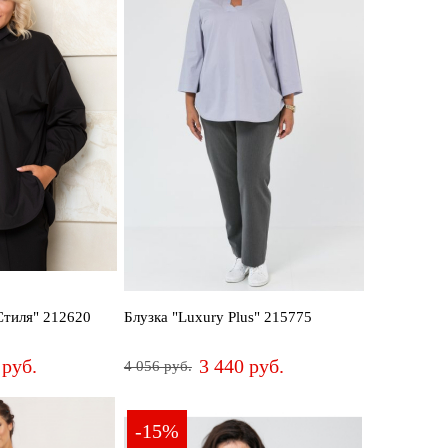
Стиля" 212620
Блузка "Luxury Plus" 215775
 руб.
3 440 руб.
4 056 руб.
52
54
56
58
60
62
64
-15%