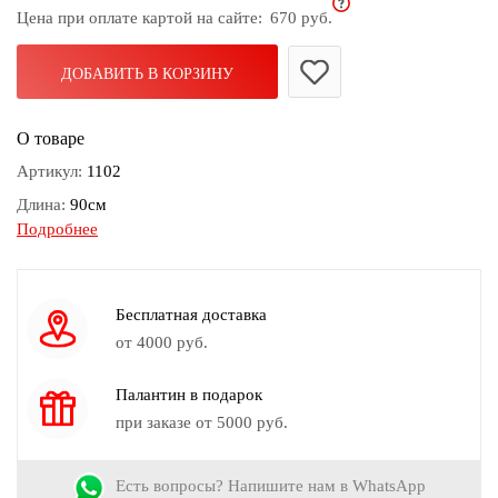
Цена при оплате картой на сайте:
670 руб.
дома
Белье
ДОБАВИТЬ В КОРЗИНУ
и
колготки
О товаре
Одежда
Артикул:
1102
для
Длина:
90см
пляжа
Подробнее
Диаметр:
0.5-2
Новинки
Вес:
59гр
Камень:
Агат, Бисер, Кварц, Стекло
Бесплатная доставка
Цвет:
Золотой, Серый, Черный
от 4000 руб.
Знак зодиака:
Овен
Палантин в подарок
при заказе от 5000 руб.
Есть вопросы? Напишите нам в WhatsApp