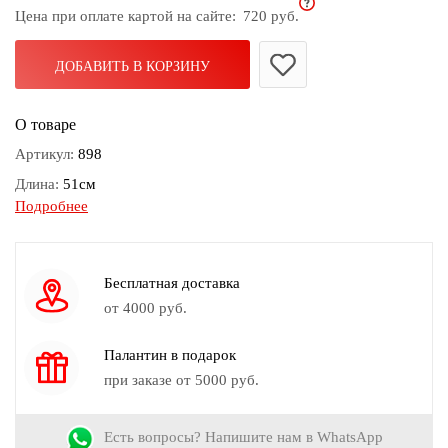
Цена при оплате картой на сайте:
720 руб.
дома
Белье
ДОБАВИТЬ В КОРЗИНУ
и
колготки
О товаре
Одежда
Артикул:
898
для
Длина:
51см
пляжа
Подробнее
Диаметр:
0.2-1
Новинки
Вес:
49гр
Камень:
Лазурит, Металл
Бесплатная доставка
Цвет:
Металлик, Синий
от 4000 руб.
Знак зодиака:
Стрелец
Палантин в подарок
при заказе от 5000 руб.
Есть вопросы? Напишите нам в WhatsApp