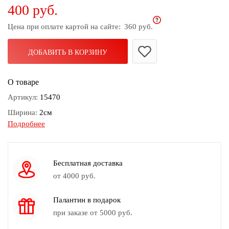
400 руб.
дома
Цена при оплате картой на сайте:
360 руб.
Белье
и
колготки
ДОБАВИТЬ В КОРЗИНУ
Одежда
О товаре
для
пляжа
Артикул:
15470
Ширина:
2см
Новинки
Подробнее
Вес серьги:
7г
Длина серьги:
5см
Замок серьги:
Английский замок
Бесплатная доставка
Камень:
Нефрит
от 4000 руб.
Цвет:
Зеленый, Металлик
Палантин в подарок
Материал:
Металл
при заказе от 5000 руб.
Знак зодиака:
Весы, Дева