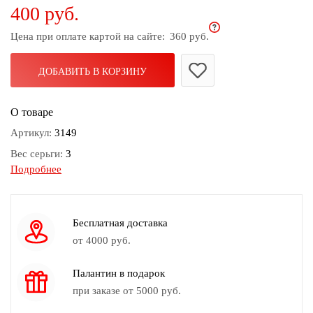
400 руб.
дома
Цена при оплате картой на сайте:
360 руб.
Белье
и
колготки
ДОБАВИТЬ В КОРЗИНУ
Одежда
О товаре
для
пляжа
Артикул:
3149
Вес серьги:
3
Новинки
Подробнее
Длина серьги:
2,5см
Замок серьги:
Гвоздик
Камень:
Металл
Бесплатная доставка
Цвет:
Серебряный
от 4000 руб.
Палантин в подарок
при заказе от 5000 руб.