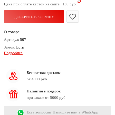
Цена при оплате картой на сайте:
130 руб.
дома
Белье
ДОБАВИТЬ В КОРЗИНУ
и
колготки
О товаре
Одежда
Артикул:
507
для
Замок:
Есть
пляжа
Подробнее
Длина:
45см
Новинки
Диаметр:
2мм
Вес:
30гр
Бесплатная доставка
Камень:
Агат
от 4000 руб.
Цвет:
Синий
Палантин в подарок
Кулон:
38*58
при заказе от 5000 руб.
Знак зодиака:
Близнецы, Козерог, Рыбы, Скорпион, Телец
Есть вопросы? Напишите нам в WhatsApp