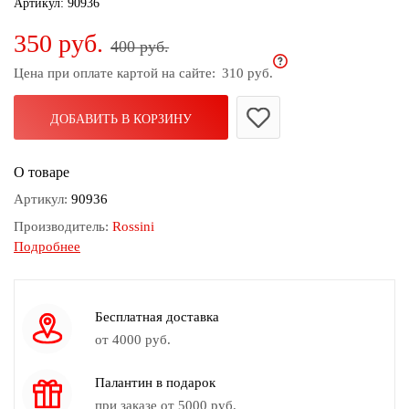
Артикул:
90936
дома
350 руб.
400 руб.
Белье
и
Цена при оплате картой на сайте:
310 руб.
колготки
ДОБАВИТЬ В КОРЗИНУ
Одежда
для
пляжа
О товаре
Артикул:
90936
Новинки
Производитель:
Rossini
Подробнее
Состав:
100% хлопок
Размер:
80x80
Принт:
3
Бесплатная доставка
Сезон:
Всесезонный
от 4000 руб.
Обработка кромки:
Оверлок
Палантин в подарок
Ткань:
Ситец
при заказе от 5000 руб.