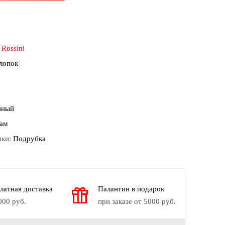
:
Rossini
лопок
нный
ам
мки:
Подрубка
ок
латная доставка
Палантин в подарок
000 руб.
при заказе от 5000 руб.