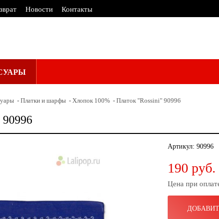
зврат
Новости
Контакты
СУАРЫ
суары
Платки и шарфы
Хлопок 100%
Платок "Rossini" 90996
" 90996
Артикул:
90996
190 руб.
Цена при оплат
ДОБАВИТ