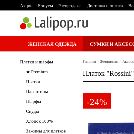
Акции
Бонусы
Распродажа
Доставка и оплата
Во
ЖЕНСКАЯ ОДЕЖДА
СУМКИ И АКСЕС
Главная
Женщинам
Аксес
Платки и шарфы
★ Premium
Платок "Rossini
Платки
Палантины
-24%
Шарфы
Снуды
Хлопок 100%
Зажимы для платков