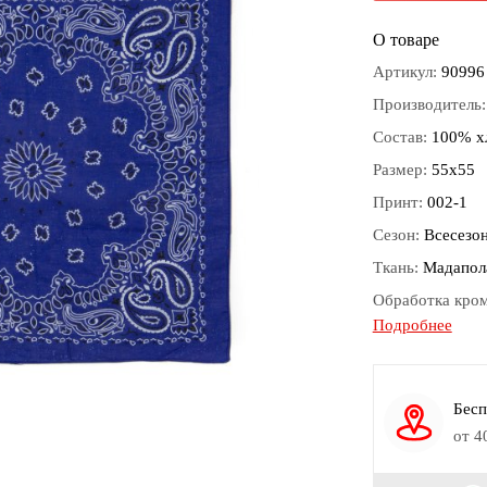
О товаре
Артикул:
90996
Производитель
Состав:
100% х
Размер:
55х55
Принт:
002-1
Сезон:
Всесезо
Ткань:
Мадапол
Обработка кро
Подробнее
Цвет:
Синий
Материал:
Хлоп
Бесп
от 4