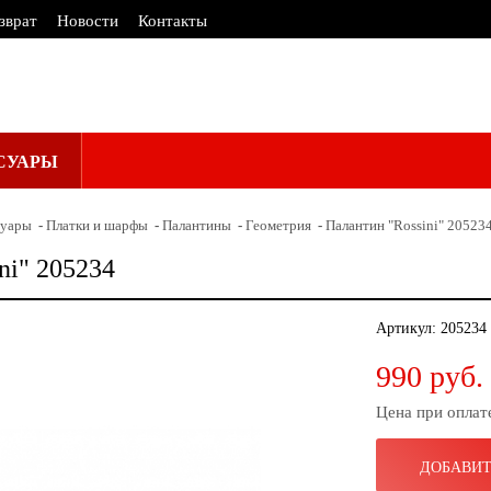
зврат
Новости
Контакты
СУАРЫ
суары
Платки и шарфы
Палантины
Геометрия
Палантин "Rossini" 20523
ni" 205234
Артикул:
205234
990 руб.
Цена при оплат
ДОБАВИТ