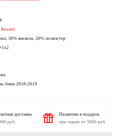
4
:
Rossini
ил, 30% вискоза, 20% полиэстер
+1х2
има
нь-Зима 2018-2019
мки:
Осыпка
 Белый, Болотный, Зеленый, Кремовый, Оранжевый
л, Вискоза, Полиэстер
латная доставка
Палантин в подарок
000 руб.
при заказе от 5000 руб.