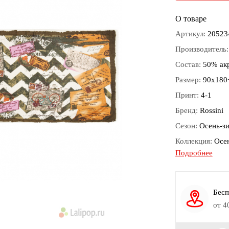
О товаре
Артикул:
20523
Производитель
Состав:
50% акр
Размер:
90х180
Принт:
4-1
Бренд:
Rossini
Сезон:
Осень-з
Коллекция:
Осе
Подробнее
Обработка кро
Цвет:
Бежевый,
Материал:
Акри
Бесп
от 4