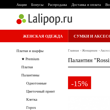
Акции
Бонусы
Распродажа
Доставка и оплата
Во
ЖЕНСКАЯ ОДЕЖДА
СУМКИ И АКСЕС
Главная
Женщинам
Аксес
Платки и шарфы
★ Premium
Палантин "Rossi
Платки
Палантины
-15%
Однотонные
Цветочный принт
Клетка
Горох