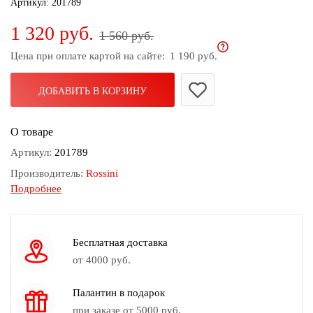
Артикул:
201789
дома
1 320 руб.
1 560 руб.
Белье
и
Цена при оплате картой на сайте:
1 190 руб.
колготки
ДОБАВИТЬ В КОРЗИНУ
Одежда
для
пляжа
О товаре
Артикул:
201789
Новинки
Производитель:
Rossini
Подробнее
Состав:
50% шерсть, 40% акрил, 10% вискоза
Размер:
65х180+10х2
Принт:
5
Бесплатная доставка
Обработка кромки:
Бахрома
от 4000 руб.
Сезон:
Осень-зима
Палантин в подарок
Коллекция:
Осень-Зима 2020/2021
при заказе от 5000 руб.