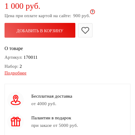
1 000 руб.
дома
Цена при оплате картой на сайте:
900 руб.
Белье
и
колготки
ДОБАВИТЬ В КОРЗИНУ
Одежда
О товаре
для
пляжа
Артикул:
170011
Набор:
2
Новинки
Подробнее
Вес:
35гр
Вес браслета:
19гр
Длина браслета:
Спираль
Бесплатная доставка
Замок браслета:
Нет
от 4000 руб.
Длина бус:
104
Палантин в подарок
Вес бус:
16гр
при заказе от 5000 руб.
Замок бус:
Нет