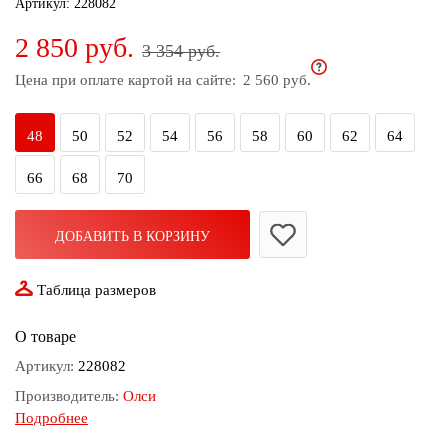
Артикул:
228082
дома
2 850 руб.
3 354 руб.
Белье
и
Цена при оплате картой на сайте:
2 560 руб.
колготки
48
50
52
54
56
58
60
62
64
Одежда
для
66
68
70
пляжа
Новинки
ДОБАВИТЬ В КОРЗИНУ
Таблица размеров
О товаре
Артикул:
228082
Производитель:
Олси
Подробнее
Состав:
94% хлопок; 6% лайкра