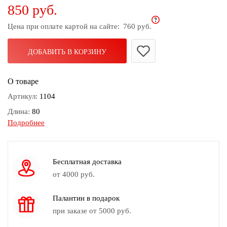
850 руб.
дома
Цена при оплате картой на сайте:
760 руб.
Белье
и
колготки
ДОБАВИТЬ В КОРЗИНУ
Одежда
О товаре
для
пляжа
Артикул:
1104
Длина:
80
Новинки
Подробнее
Диаметр:
0.5-2.5
Вес:
74гр
Камень:
Агат, Бисер, Стекло
Бесплатная доставка
Цвет:
Зеленый, Золотой, Черный
от 4000 руб.
Знак зодиака:
Близнецы, Козерог, Рыбы, Скорпион, Телец
Палантин в подарок
при заказе от 5000 руб.