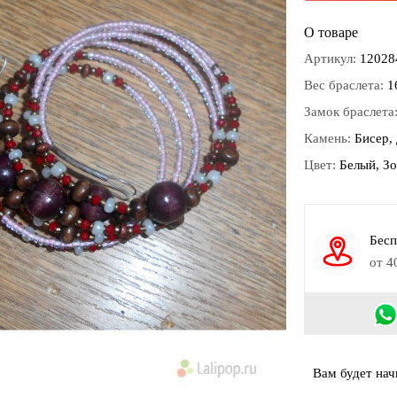
О товаре
Артикул:
12028
Вес браслета:
1
Замок браслета
Камень:
Бисер,
Цвет:
Белый, З
Бесп
от 4
Вам будет на