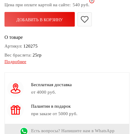
Цена при оплате картой на сайте:
540 руб.
дома
Белье
ДОБАВИТЬ В КОРЗИНУ
и
колготки
О товаре
Одежда
Артикул:
120275
для
Вес браслета:
25гр
пляжа
Подробнее
Замок браслета:
Нет
Новинки
Камень:
Бисер, Дерево
Цвет:
Белый, Зеленый, Золотой, Коричневый, Красный
Бесплатная доставка
от 4000 руб.
Палантин в подарок
при заказе от 5000 руб.
Есть вопросы? Напишите нам в WhatsApp