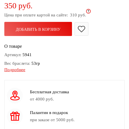
350 руб.
дома
Цена при оплате картой на сайте:
310 руб.
Белье
и
колготки
ДОБАВИТЬ В КОРЗИНУ
Одежда
О товаре
для
пляжа
Артикул:
5941
Вес браслета:
53гр
Новинки
Подробнее
Длина браслета:
17см регулируется
Замок браслета:
Есть
Камень:
Тигровый глаз
Бесплатная доставка
Цвет:
Коричневый
от 4000 руб.
Материал:
Металл
Палантин в подарок
при заказе от 5000 руб.